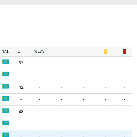
NAT.
LFT.
WEDS.
37
-
-
-
-
-
-
-
-
-
-
-
42
-
-
-
-
-
-
-
-
-
-
-
43
-
-
-
-
-
-
-
-
-
-
-
-
-
-
-
-
-