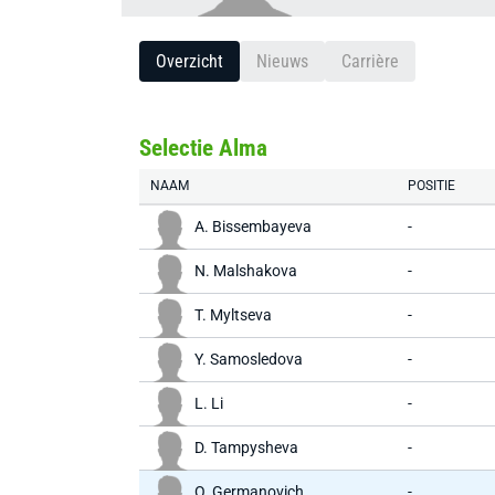
Overzicht
Nieuws
Carrière
Selectie Alma
NAAM
POSITIE
A. Bissembayeva
-
N. Malshakova
-
T. Myltseva
-
Y. Samosledova
-
L. Li
-
D. Tampysheva
-
O. Germanovich
-