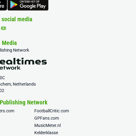
 social media
& Media
blishing Network
20C
nchem, Netherlands
02
 Publishing Network
fers.com
FootballCritic.com
GPFans.com
MusicMeter.nl
Kelderklasse