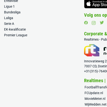
Eredivisie
Ligue 1
Bundesliga
Volg ons op
Laliga
Serie A
EK-kwalificatie
Corporate 
Premier League
Realtimes - Pu
Innovatieweg 
7007 CD, Doeti
+31(315)-7640
Realtimes |
FootballTrans
FCUpdate.nl
MovieMeter.nl
WijWedden.net