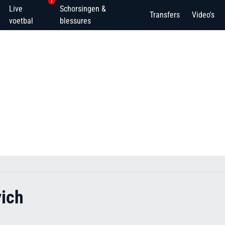
1
Live
Schorsingen &
Transfers
Video's
voetbal
blessures
ich