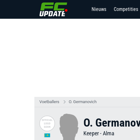
Nieuws
Competities
1
Voetballers
O. Germanovich
O. Germanov
Keeper
-
Alma