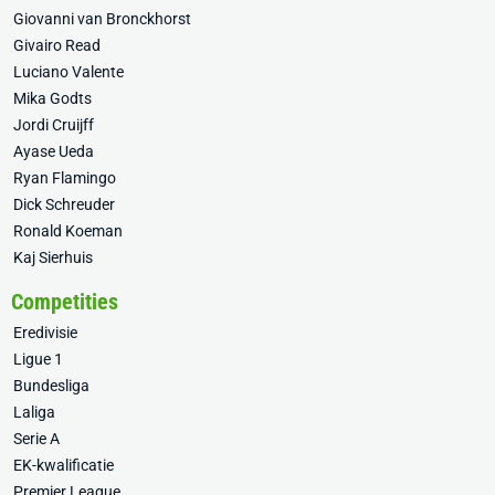
Giovanni van Bronckhorst
Givairo Read
Luciano Valente
Mika Godts
Jordi Cruijff
Ayase Ueda
Ryan Flamingo
Dick Schreuder
Ronald Koeman
Kaj Sierhuis
Competities
Eredivisie
Ligue 1
Bundesliga
Laliga
Serie A
EK-kwalificatie
Premier League