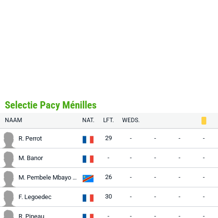
Selectie Pacy Ménilles
NAAM
NAT.
LFT.
WEDS.
29
-
-
-
-
R. Perrot
-
-
-
-
-
M. Banor
26
-
-
-
-
M. Pembele Mbayo Kaya
30
-
-
-
-
F. Legoedec
-
-
-
-
-
R. Pineau