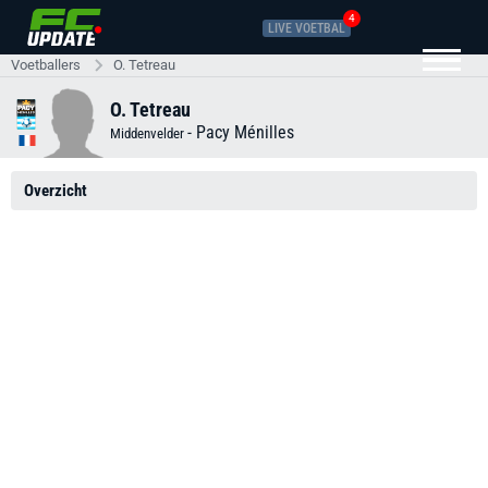
4
LIVE VOETBAL
Voetballers
O. Tetreau
O. Tetreau
-
Pacy Ménilles
Middenvelder
Overzicht