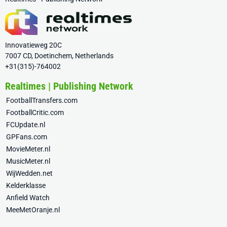
Innovatieweg 20C
7007 CD, Doetinchem, Netherlands
+31(315)-764002
Realtimes | Publishing Network
FootballTransfers.com
FootballCritic.com
FCUpdate.nl
GPFans.com
MovieMeter.nl
MusicMeter.nl
WijWedden.net
Kelderklasse
Anfield Watch
MeeMetOranje.nl