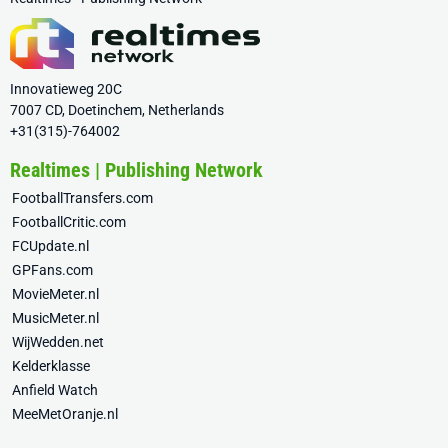
Innovatieweg 20C
7007 CD, Doetinchem, Netherlands
+31(315)-764002
Realtimes | Publishing Network
FootballTransfers.com
FootballCritic.com
FCUpdate.nl
GPFans.com
MovieMeter.nl
MusicMeter.nl
WijWedden.net
Kelderklasse
Anfield Watch
MeeMetOranje.nl