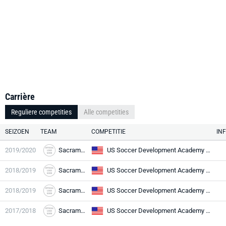
Carrière
Reguliere competities
Alle competities
SEIZOEN
TEAM
COMPETITIE
IN
2019/2020
Sacramento Rep
US Soccer Development Academy U18/19
2018/2019
Sacramento Rep
US Soccer Development Academy U18/19
2018/2019
Sacramento Rep
US Soccer Development Academy U16/17
2017/2018
Sacramento Rep
US Soccer Development Academy U16/17