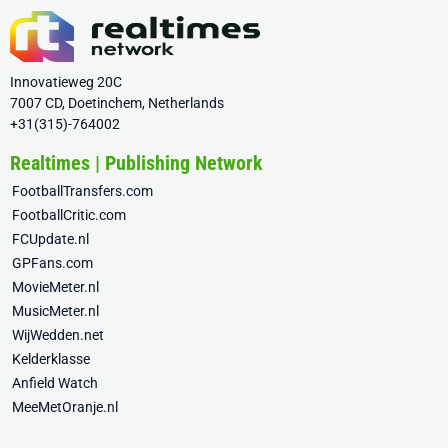
Innovatieweg 20C
7007 CD, Doetinchem, Netherlands
+31(315)-764002
Realtimes | Publishing Network
FootballTransfers.com
FootballCritic.com
FCUpdate.nl
GPFans.com
MovieMeter.nl
MusicMeter.nl
WijWedden.net
Kelderklasse
Anfield Watch
MeeMetOranje.nl