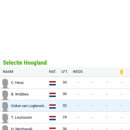
Selectie Hoogland
NAAM
NAT.
LFT.
WEDS.
33
-
-
-
-
C. Heus
30
-
-
-
-
B. Wobbes
32
-
-
-
-
Oskar van Logtenstijn
29
-
-
-
-
T. Leunissen
36
-
-
-
-
H. Mezbanali