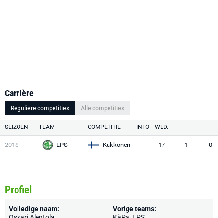
Carrière
Reguliere competities
Alle competities
SEIZOEN
TEAM
COMPETITIE
INFO
WED.
2018
LPS
Kakkonen
17
1
0
Profiel
Volledige naam:
Vorige teams:
Oskari Alentola
KäPa, LPS