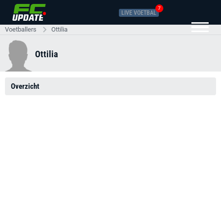
7
LIVE VOETBAL
Voetballers
Ottilia
Ottilia
Overzicht