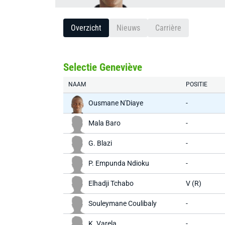
Overzicht
Nieuws
Carrière
Selectie Geneviève
NAAM
POSITIE
Ousmane N'Diaye
-
Mala Baro
-
G. Blazi
-
P. Empunda Ndioku
-
Elhadji Tchabo
V (R)
Souleymane Coulibaly
-
K. Varela
-