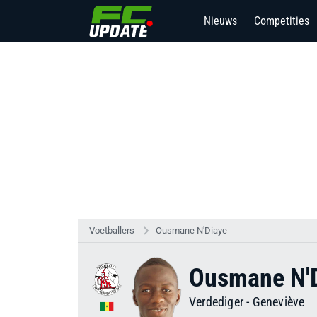
Nieuws
Competities
Voetballers
Ousmane N'Diaye
Ousmane N'
Verdediger
-
Geneviève