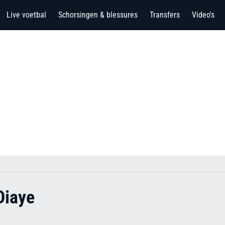
Live voetbal
Schorsingen & blessures
Transfers
Video's
Diaye