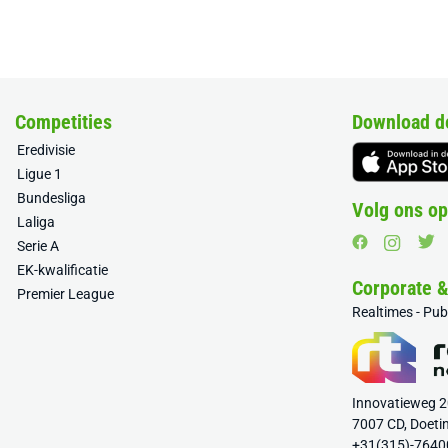
Competities
Download d
Eredivisie
Ligue 1
Bundesliga
Volg ons op
Laliga
Serie A
EK-kwalificatie
Corporate 
Premier League
Realtimes - Pu
Innovatieweg 
7007 CD, Doeti
+31(315)-7640