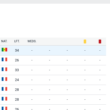
NAT.
LFT.
WEDS.
34
-
-
-
-
-
26
-
-
-
-
-
33
-
-
-
-
-
24
-
-
-
-
-
28
-
-
-
-
-
28
-
-
-
-
-
26
-
-
-
-
-