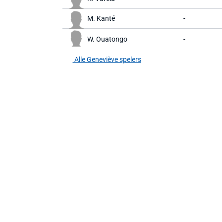
M. Kanté
-
W. Ouatongo
-
Alle Geneviève spelers