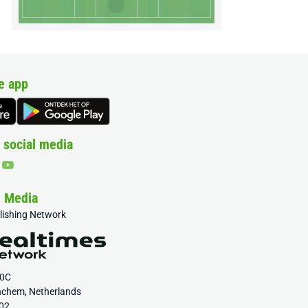
e app
 social media
& Media
blishing Network
20C
nchem, Netherlands
02