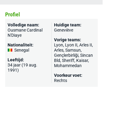
Profiel
Volledige naam:
Huidige team:
Ousmane Cardinal
Geneviève
N'Diaye
Vorige teams:
Nationaliteit:
Lyon
, Lyon II, Arles II,
Senegal
Arles
,
Samsun
,
Gençlerbirliği
, Sincan
Leeftijd:
Bld,
Sheriff
, Kaisar,
34 jaar (19 aug.
Mohammedan
1991)
Voorkeur voet:
Rechts