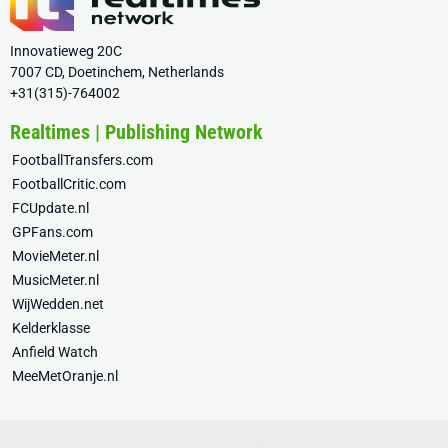
Innovatieweg 20C
7007 CD, Doetinchem, Netherlands
+31(315)-764002
Realtimes | Publishing Network
FootballTransfers.com
FootballCritic.com
FCUpdate.nl
GPFans.com
MovieMeter.nl
MusicMeter.nl
WijWedden.net
Kelderklasse
Anfield Watch
MeeMetOranje.nl