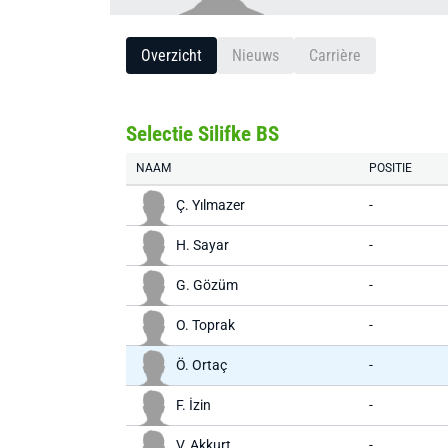
Overzicht
Nieuws
Carrière
Selectie Silifke BS
NAAM
POSITIE
Ç. Yılmazer
-
H. Sayar
-
G. Gözüm
-
O. Toprak
-
Ö. Ortaç
-
F. İzin
-
V. Akkurt
-