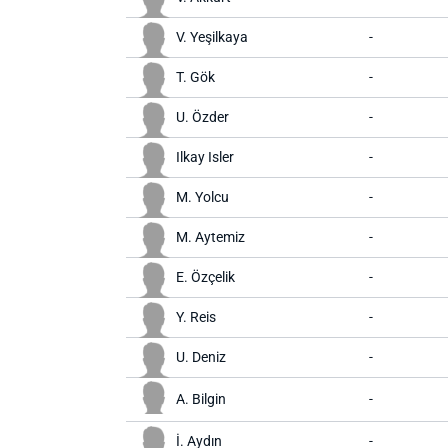
V. Yeşilkaya
-
T. Gök
-
U. Özder
-
Ilkay Isler
-
M. Yolcu
-
M. Aytemiz
-
E. Özçelik
-
Y. Reis
-
U. Deniz
-
A. Bilgin
-
İ. Aydın
-