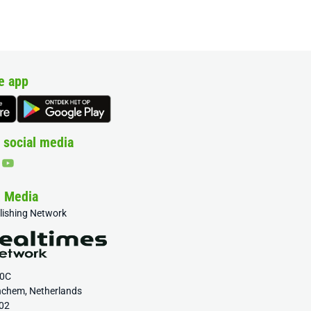
e app
 social media
& Media
blishing Network
20C
nchem, Netherlands
02