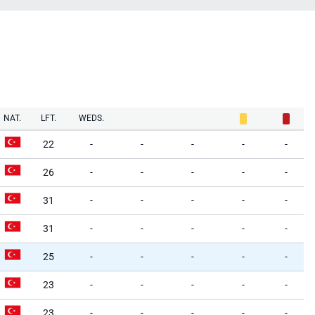
NAT.
LFT.
WEDS.
22
-
-
-
-
-
26
-
-
-
-
-
31
-
-
-
-
-
31
-
-
-
-
-
25
-
-
-
-
-
23
-
-
-
-
-
23
-
-
-
-
-