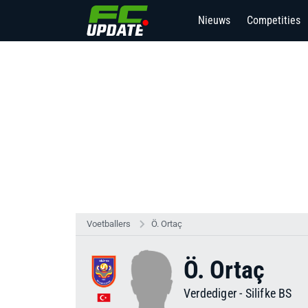
Nieuws
Competities
Voetballers
Ö. Ortaç
Ö. Ortaç
Verdediger
-
Silifke BS