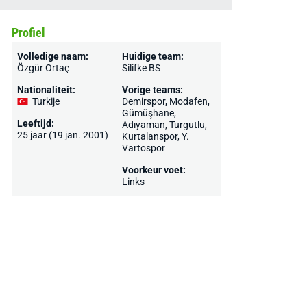
Profiel
Volledige naam:
Huidige team:
Özgür Ortaç
Silifke BS
Nationaliteit:
Vorige teams:
Turkije
Demirspor
, Modafen,
Gümüşhane,
Leeftijd:
Adıyaman, Turgutlu,
25 jaar (19 jan. 2001)
Kurtalanspor, Y.
Vartospor
Voorkeur voet:
Links