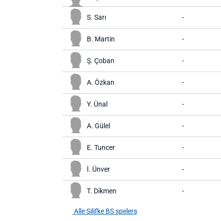
S. Sarı
-
B. Martin
-
Ş. Çoban
-
A. Özkan
-
Y. Ünal
-
A. Gülel
-
E. Tuncer
-
İ. Ünver
-
T. Di̇kmen
-
Alle Silifke BS spelers