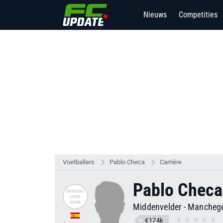
Nieuws
Competities
Voetballers
Pablo Checa
Carrière
Pablo Checa
Middenvelder
-
Mancheg
€174k