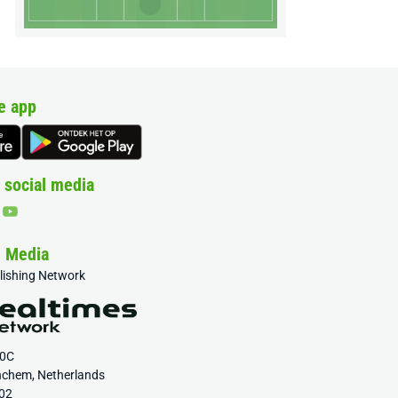
e app
 social media
& Media
blishing Network
20C
nchem, Netherlands
02