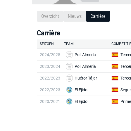
Overzicht
Nieuws
Carrière
Carrière
SEIZOEN
TEAM
COMPETITI
2024/2025
Poli Almería
Terce
2023/2024
Poli Almería
Terce
2022/2023
Huétor Tájar
Terce
2022/2023
El Ejido
Segun
2020/2021
El Ejido
Prime