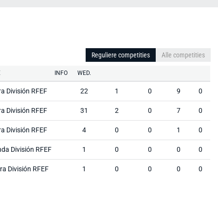
Reguliere competities
Alle competities
E
INFO
WED.
ra División RFEF
22
1
0
9
0
ra División RFEF
31
2
0
7
0
ra División RFEF
4
0
0
1
0
da División RFEF
1
0
0
0
0
ra División RFEF
1
0
0
0
0