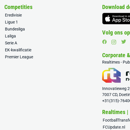
Competities
Download d
Eredivisie
Ligue 1
Bundesliga
Volg ons op
Laliga
Serie A
EK-kwalificatie
Corporate 
Premier League
Realtimes - Pu
Innovatieweg 
7007 CD, Doeti
+31(315)-7640
Realtimes |
FootballTrans
FCUpdate.nl