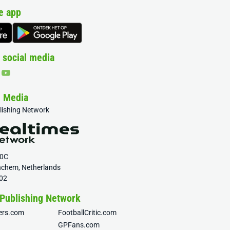
e app
 social media
& Media
blishing Network
20C
nchem, Netherlands
02
 Publishing Network
fers.com
FootballCritic.com
GPFans.com