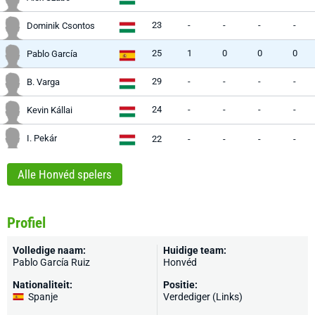
23
-
-
-
-
Dominik Csontos
25
1
0
0
0
Pablo García
29
-
-
-
-
B. Varga
24
-
-
-
-
Kevin Kállai
I. Pekár
22
-
-
-
-
Alle Honvéd spelers
Profiel
Volledige naam:
Huidige team:
Pablo García Ruiz
Honvéd
Nationaliteit:
Positie:
Spanje
Verdediger (Links)