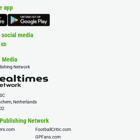
e app
 social media
& Media
blishing Network
20C
nchem, Netherlands
02
 Publishing Network
fers.com
FootballCritic.com
GPFans.com