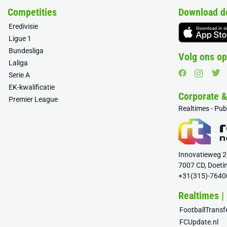
Competities
Download d
Eredivisie
Ligue 1
Bundesliga
Volg ons op
Laliga
Serie A
EK-kwalificatie
Corporate 
Premier League
Realtimes - Pu
Innovatieweg 
7007 CD, Doeti
+31(315)-7640
Realtimes |
FootballTrans
FCUpdate.nl