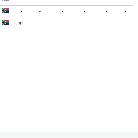
-
-
-
-
-
-
32
-
-
-
-
-