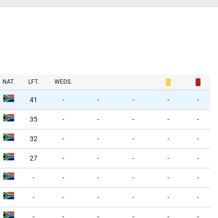
NAT.
LFT.
WEDS.
41
-
-
-
-
-
35
-
-
-
-
-
32
-
-
-
-
-
27
-
-
-
-
-
-
-
-
-
-
-
-
-
-
-
-
-
-
-
-
-
-
-