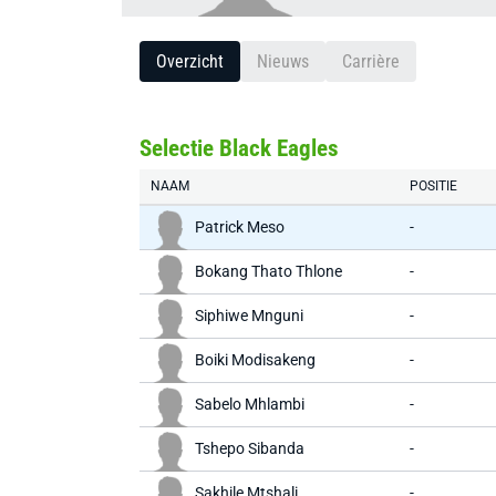
Overzicht
Nieuws
Carrière
Selectie Black Eagles
NAAM
POSITIE
Patrick Meso
-
Bokang Thato Thlone
-
Siphiwe Mnguni
-
Boiki Modisakeng
-
Sabelo Mhlambi
-
Tshepo Sibanda
-
Sakhile Mtshali
-