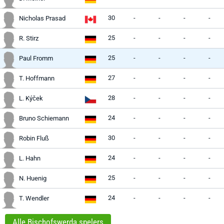
30
-
-
-
-
Nicholas Prasad
25
-
-
-
-
R. Stirz
25
-
-
-
-
Paul Fromm
27
-
-
-
-
T. Hoffmann
28
-
-
-
-
L. Kýček
24
-
-
-
-
Bruno Schiemann
30
-
-
-
-
Robin Fluß
24
-
-
-
-
L. Hahn
25
-
-
-
-
N. Huenig
24
-
-
-
-
T. Wendler
Alle Bischofswerda spelers