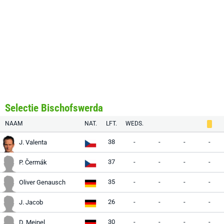
Selectie Bischofswerda
NAAM
NAT.
LFT.
WEDS.
38
-
-
-
-
J. Valenta
37
-
-
-
-
P. Čermák
35
-
-
-
-
Oliver Genausch
26
-
-
-
-
J. Jacob
30
-
-
-
-
D. Meinel