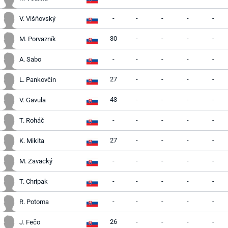
-
-
-
-
-
V. Višňovský
30
-
-
-
-
M. Porvazník
-
-
-
-
-
A. Sabo
27
-
-
-
-
L. Pankovčin
43
-
-
-
-
V. Gavula
-
-
-
-
-
T. Roháč
27
-
-
-
-
K. Mikita
-
-
-
-
-
M. Zavacký
-
-
-
-
-
T. Chripak
-
-
-
-
-
R. Potoma
26
-
-
-
-
J. Fečo