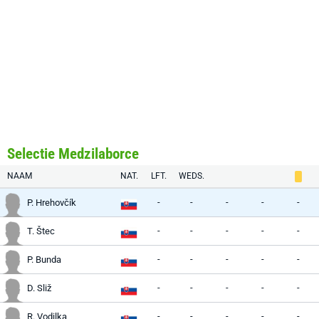
Selectie Medzilaborce
NAAM
NAT.
LFT.
WEDS.
-
-
-
-
-
P. Hrehovčík
-
-
-
-
-
T. Štec
-
-
-
-
-
P. Bunda
-
-
-
-
-
D. Sliž
-
-
-
-
-
R. Vodilka