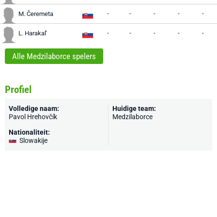
-
-
-
-
-
M. Čeremeta
-
-
-
-
-
L. Harakaľ
Alle Medzilaborce spelers
Profiel
Volledige naam:
Huidige team:
Pavol Hrehovčík
Medzilaborce
Nationaliteit:
Slowakije