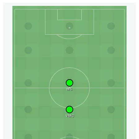
MC
VMC