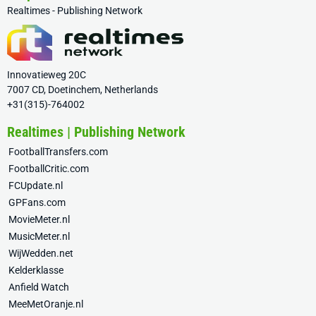
Realtimes - Publishing Network
Innovatieweg 20C
7007 CD, Doetinchem, Netherlands
+31(315)-764002
Realtimes | Publishing Network
FootballTransfers.com
FootballCritic.com
FCUpdate.nl
GPFans.com
MovieMeter.nl
MusicMeter.nl
WijWedden.net
Kelderklasse
Anfield Watch
MeeMetOranje.nl