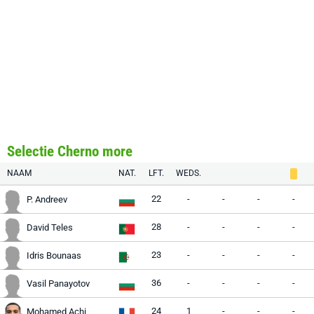
Selectie Cherno more
NAAM
NAT.
LFT.
WEDS.
22
-
-
-
-
P. Andreev
28
-
-
-
-
David Teles
23
-
-
-
-
Idris Bounaas
36
-
-
-
-
Vasil Panayotov
24
1
-
-
-
Mohamed Achi