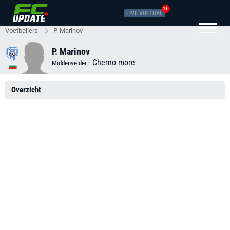
16
LIVE VOETBAL
Voetballers
P. Marinov
P. Marinov
-
Cherno more
Middenvelder
Overzicht