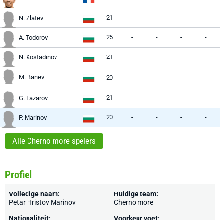
21
-
-
-
-
N. Zlatev
25
-
-
-
-
A. Todorov
21
-
-
-
-
N. Kostadinov
M. Banev
20
-
-
-
-
21
-
-
-
-
G. Lazarov
20
-
-
-
-
P. Marinov
Alle Cherno more spelers
Profiel
Volledige naam:
Huidige team:
Petar Hristov Marinov
Cherno more
Nationaliteit:
Voorkeur voet: