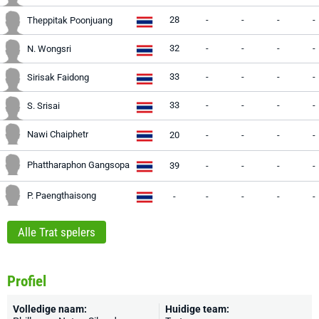
28
-
-
-
-
Theppitak Poonjuang
32
-
-
-
-
N. Wongsri
33
-
-
-
-
Sirisak Faidong
33
-
-
-
-
S. Srisai
Nawi Chaiphetr
20
-
-
-
-
Phattharaphon Gangsopa
39
-
-
-
-
P. Paengthaisong
-
-
-
-
-
Alle Trat spelers
Profiel
Volledige naam:
Huidige team: