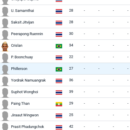
28
-
-
-
-
U. Samarnthai
28
-
-
-
-
Saksit Jitvijan
30
-
-
-
-
Peerapong Ruennin
34
-
-
-
-
Crislan
22
-
-
-
-
P. Boonchuay
27
-
-
-
-
Phillerson
36
-
-
-
-
Yordrak Namuangrak
39
-
-
-
-
Suphot Wonghoi
29
-
-
-
-
Paing Than
25
-
-
-
-
Jiraaut Wingwon
42
-
-
-
-
Prasit Phadungchok