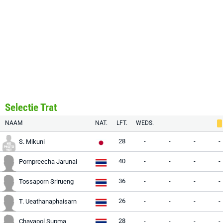
Selectie Trat
NAAM
NAT.
LFT.
WEDS.
28
-
-
-
-
S. Mikuni
40
-
-
-
-
Pornpreecha Jarunai
36
-
-
-
-
Tossaporn Srirueng
26
-
-
-
-
T. Ueathanaphaisarn
28
-
-
-
-
Chayapol Supma