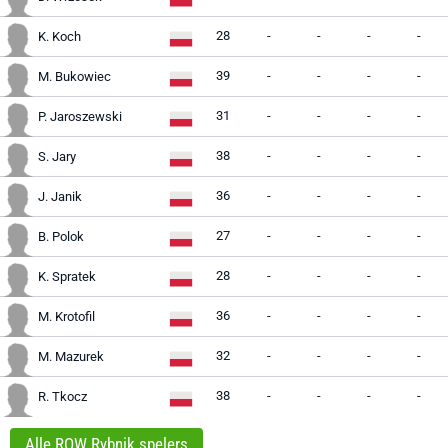
28
-
-
-
-
K. Koch
39
-
-
-
-
M. Bukowiec
31
-
-
-
-
P. Jaroszewski
38
-
-
-
-
S. Jary
36
-
-
-
-
J. Janik
27
-
-
-
-
B. Polok
28
-
-
-
-
K. Spratek
36
-
-
-
-
M. Krotofil
32
-
-
-
-
M. Mazurek
38
-
-
-
-
R. Tkocz
Alle ROW Rybnik spelers