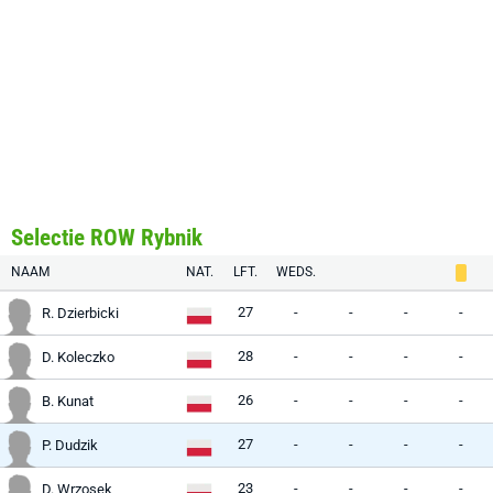
Selectie ROW Rybnik
NAAM
NAT.
LFT.
WEDS.
27
-
-
-
-
R. Dzierbicki
28
-
-
-
-
D. Koleczko
26
-
-
-
-
B. Kunat
27
-
-
-
-
P. Dudzik
23
-
-
-
-
D. Wrzosek