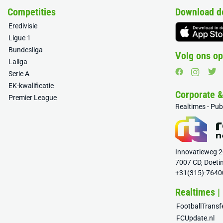
Competities
Download d
Eredivisie
Ligue 1
Bundesliga
Volg ons op
Laliga
Serie A
EK-kwalificatie
Corporate 
Premier League
Realtimes - Pu
Innovatieweg 
7007 CD, Doeti
+31(315)-7640
Realtimes |
FootballTrans
FCUpdate.nl