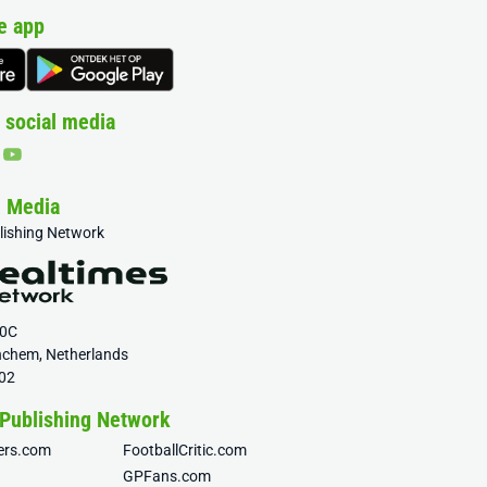
e app
 social media
& Media
blishing Network
20C
nchem, Netherlands
02
 Publishing Network
fers.com
FootballCritic.com
GPFans.com