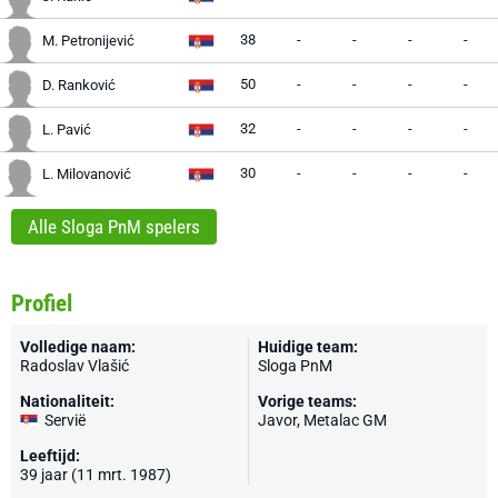
38
-
-
-
-
M. Petronijević
50
-
-
-
-
D. Ranković
32
-
-
-
-
L. Pavić
30
-
-
-
-
L. Milovanović
Alle Sloga PnM spelers
Profiel
Volledige naam:
Huidige team:
Radoslav Vlašić
Sloga PnM
Nationaliteit:
Vorige teams:
Servië
Javor, Metalac GM
Leeftijd:
39 jaar (11 mrt. 1987)