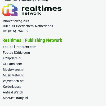
Innovatieweg 20C
7007 CD, Doetinchem, Netherlands
+31(315)-764002
Realtimes | Publishing Network
FootballTransfers.com
FootballCritic.com
FCUpdate.nl
GPFans.com
MovieMeter.nl
MusicMeter.nl
WijWedden.net
Kelderklasse
Anfield Watch
MeeMetOranje.nl