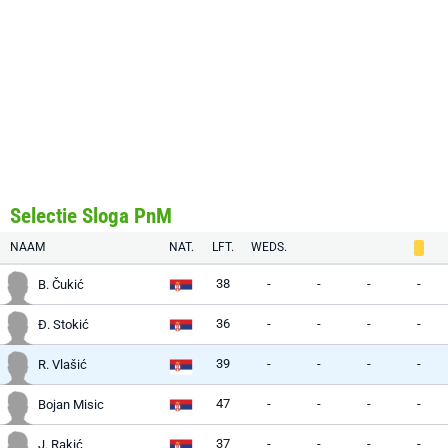
Selectie Sloga PnM
NAAM
NAT.
LFT.
WEDS.
38
-
-
-
-
B. Čukić
36
-
-
-
-
Đ. Stokić
39
-
-
-
-
R. Vlašić
47
-
-
-
-
Bojan Misic
37
-
-
-
-
J. Rakić