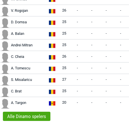
26
-
-
-
-
V. Rogojan
25
-
-
-
-
D. Domsa
25
-
-
-
-
A. Balan
25
-
-
-
-
Andrei Mitran
26
-
-
-
-
C. Cheia
25
-
-
-
-
A. Tomescu
27
-
-
-
-
S. Misalaricu
25
-
-
-
-
C. Brat
20
-
-
-
-
A. Targon
Alle Dinamo spelers