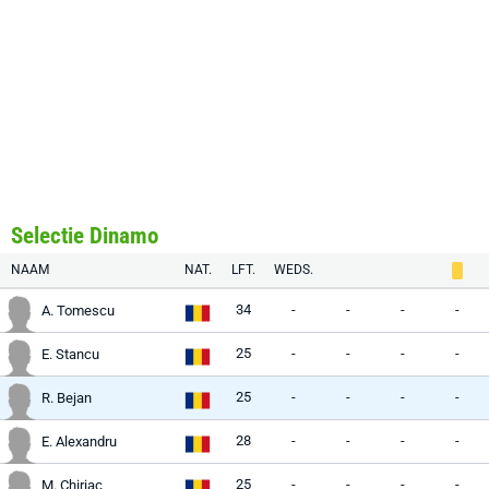
Selectie Dinamo
NAAM
NAT.
LFT.
WEDS.
34
-
-
-
-
A. Tomescu
25
-
-
-
-
E. Stancu
25
-
-
-
-
R. Bejan
28
-
-
-
-
E. Alexandru
25
-
-
-
-
M. Chiriac