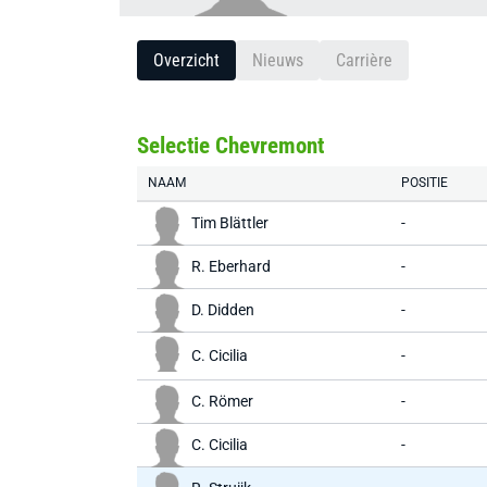
Overzicht
Nieuws
Carrière
Selectie Chevremont
NAAM
POSITIE
Tim Blättler
-
R. Eberhard
-
D. Didden
-
C. Cicilia
-
C. Römer
-
C. Cicilia
-