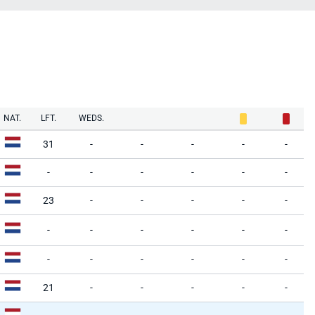
NAT.
LFT.
WEDS.
31
-
-
-
-
-
-
-
-
-
-
-
23
-
-
-
-
-
-
-
-
-
-
-
-
-
-
-
-
-
21
-
-
-
-
-