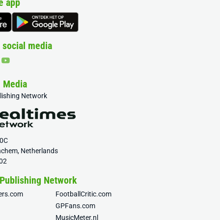
e app
 social media
& Media
blishing Network
20C
nchem, Netherlands
02
 Publishing Network
fers.com
FootballCritic.com
GPFans.com
MusicMeter.nl