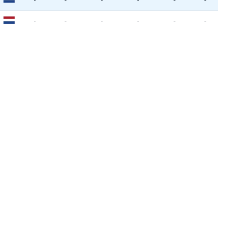
-
-
-
-
-
-
-
-
-
-
-
-