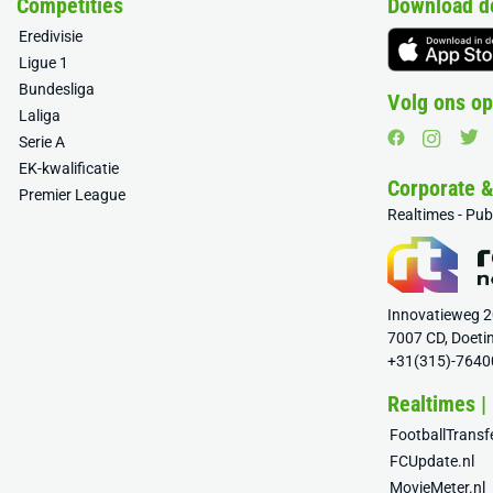
Competities
Download d
Eredivisie
Ligue 1
Bundesliga
Volg ons op
Laliga
Serie A
EK-kwalificatie
Corporate 
Premier League
Realtimes - Pu
Innovatieweg 
7007 CD, Doeti
+31(315)-7640
Realtimes |
FootballTrans
FCUpdate.nl
MovieMeter.nl