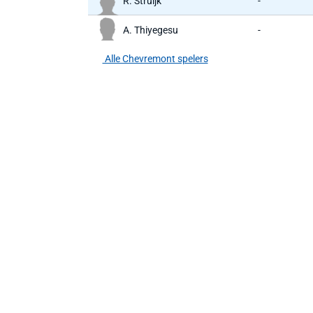
R. Struijk
-
A. Thiyegesu
-
Alle Chevremont spelers