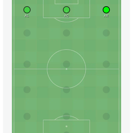
AL
AC
AR