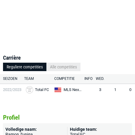
Carrière
Reguliere competities
Alle competities
SEIZOEN
TEAM
COMPETITIE
INFO
WED.
2022/2023
Total FC
MLS Next U16
3
1
0
Profiel
Volledige naam:
Huidige team:
Ramon Zuniga
Total FC