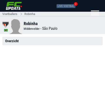
2
LIVE VOETBAL
Voetballers
Robinha
Robinha
-
São Paulo
Middenvelder
Overzicht