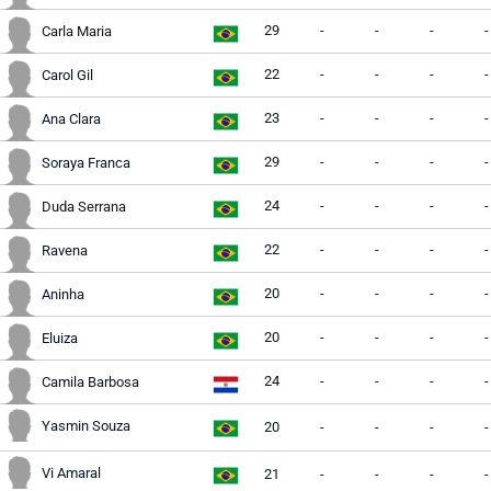
29
-
-
-
-
Carla Maria
22
-
-
-
-
Carol Gil
23
-
-
-
-
Ana Clara
29
-
-
-
-
Soraya Franca
24
-
-
-
-
Duda Serrana
22
-
-
-
-
Ravena
20
-
-
-
-
Aninha
20
-
-
-
-
Eluiza
24
-
-
-
-
Camila Barbosa
Yasmin Souza
20
-
-
-
-
Vi Amaral
21
-
-
-
-