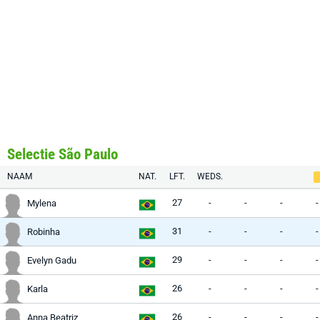
Selectie São Paulo
NAAM
NAT.
LFT.
WEDS.
27
-
-
-
-
Mylena
31
-
-
-
-
Robinha
29
-
-
-
-
Evelyn Gadu
26
-
-
-
-
Karla
26
-
-
-
-
Anna Beatriz