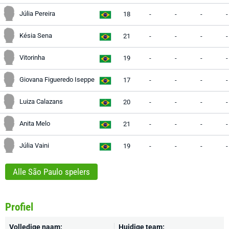
Júlia Pereira
18
-
-
-
-
Késia Sena
21
-
-
-
-
Vitorinha
19
-
-
-
-
Giovana Figueredo Iseppe
17
-
-
-
-
Luiza Calazans
20
-
-
-
-
Anita Melo
21
-
-
-
-
Júlia Vaini
19
-
-
-
-
Alle São Paulo spelers
Profiel
Volledige naam:
Huidige team: