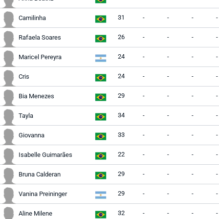
31
-
-
-
-
Camilinha
26
-
-
-
-
Rafaela Soares
24
-
-
-
-
Maricel Pereyra
24
-
-
-
-
Cris
29
-
-
-
-
Bia Menezes
34
-
-
-
-
Tayla
33
-
-
-
-
Giovanna
22
-
-
-
-
Isabelle Guimarães
29
-
-
-
-
Bruna Calderan
29
-
-
-
-
Vanina Preininger
32
-
-
-
-
Aline Milene