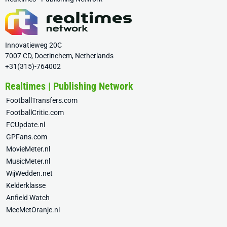
Innovatieweg 20C
7007 CD, Doetinchem, Netherlands
+31(315)-764002
Realtimes | Publishing Network
FootballTransfers.com
FootballCritic.com
FCUpdate.nl
GPFans.com
MovieMeter.nl
MusicMeter.nl
WijWedden.net
Kelderklasse
Anfield Watch
MeeMetOranje.nl