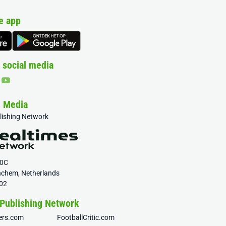
e app
 social media
& Media
blishing Network
20C
nchem, Netherlands
02
 Publishing Network
fers.com
FootballCritic.com