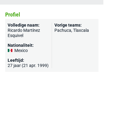
Profiel
Volledige naam:
Vorige teams:
Ricardo Martínez
Pachuca
, Tlaxcala
Esquivel
Nationaliteit:
Mexico
Leeftijd:
27 jaar (21 apr. 1999)