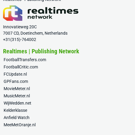
Innovatieweg 20C
7007 CD, Doetinchem, Netherlands
+31(315)-764002
Realtimes | Publishing Network
FootballTransfers.com
FootballCritic.com
FCUpdate.nl
GPFans.com
MovieMeter.nl
MusicMeter.nl
WijWedden.net
Kelderklasse
Anfield Watch
MeeMetOranje.nl