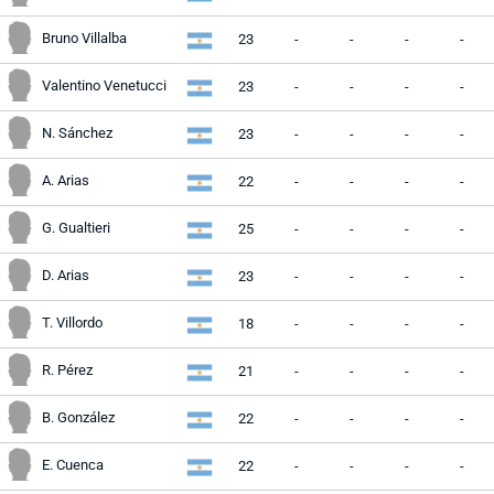
Bruno Villalba
23
-
-
-
-
Valentino Venetucci
23
-
-
-
-
N. Sánchez
23
-
-
-
-
A. Arias
22
-
-
-
-
G. Gualtieri
25
-
-
-
-
D. Arias
23
-
-
-
-
T. Villordo
18
-
-
-
-
R. Pérez
21
-
-
-
-
B. González
22
-
-
-
-
E. Cuenca
22
-
-
-
-