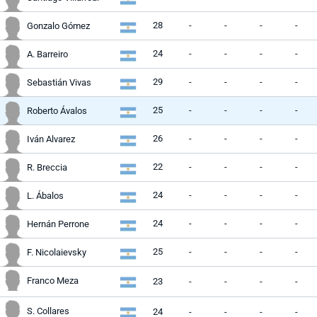
28
-
-
-
-
Gonzalo Gómez
24
-
-
-
-
A. Barreiro
29
-
-
-
-
Sebastián Vivas
25
-
-
-
-
Roberto Ávalos
26
-
-
-
-
Iván Alvarez
22
-
-
-
-
R. Breccia
24
-
-
-
-
L. Ábalos
24
-
-
-
-
Hernán Perrone
25
-
-
-
-
F. Nicolaievsky
Franco Meza
23
-
-
-
-
S. Collares
24
-
-
-
-