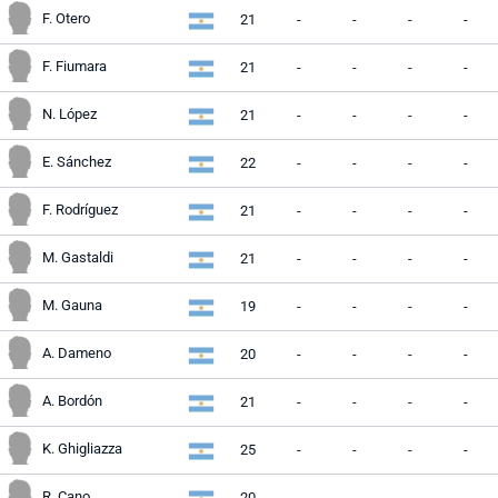
F. Otero
21
-
-
-
-
F. Fiumara
21
-
-
-
-
N. López
21
-
-
-
-
E. Sánchez
22
-
-
-
-
F. Rodríguez
21
-
-
-
-
M. Gastaldi
21
-
-
-
-
M. Gauna
19
-
-
-
-
A. Dameno
20
-
-
-
-
A. Bordón
21
-
-
-
-
K. Ghigliazza
25
-
-
-
-
R. Cano
20
-
-
-
-