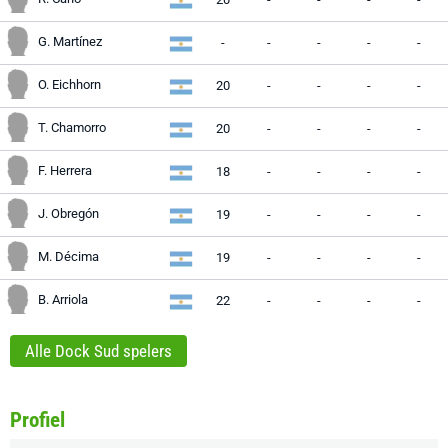
G. Martínez
-
-
-
-
-
O. Eichhorn
20
-
-
-
-
T. Chamorro
20
-
-
-
-
F. Herrera
18
-
-
-
-
J. Obregón
19
-
-
-
-
M. Décima
19
-
-
-
-
B. Arriola
22
-
-
-
-
Alle Dock Sud spelers
Profiel