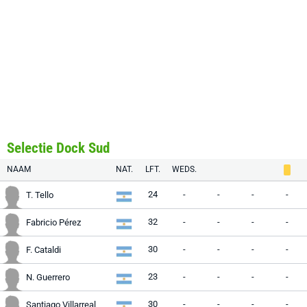
Selectie Dock Sud
NAAM
NAT.
LFT.
WEDS.
24
-
-
-
-
T. Tello
32
-
-
-
-
Fabricio Pérez
30
-
-
-
-
F. Cataldi
23
-
-
-
-
N. Guerrero
30
-
-
-
-
Santiago Villarreal