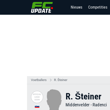
Nieuws
Competities
Voetballers
R. Šteiner
R. Šteiner
Middenvelder
-
Radenci