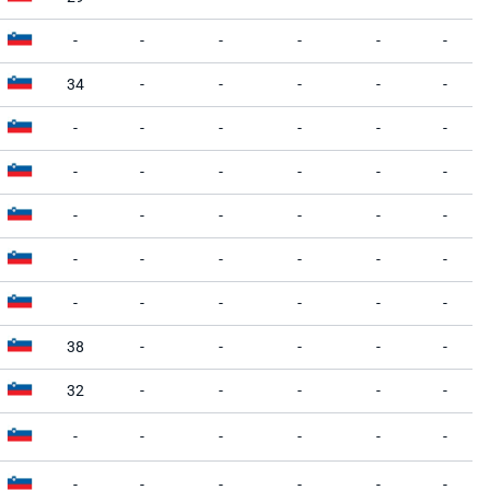
-
-
-
-
-
-
34
-
-
-
-
-
-
-
-
-
-
-
-
-
-
-
-
-
-
-
-
-
-
-
-
-
-
-
-
-
-
-
-
-
-
-
38
-
-
-
-
-
32
-
-
-
-
-
-
-
-
-
-
-
-
-
-
-
-
-