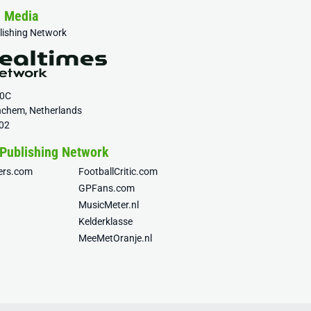
& Media
blishing Network
20C
nchem, Netherlands
02
 Publishing Network
fers.com
FootballCritic.com
GPFans.com
MusicMeter.nl
Kelderklasse
MeeMetOranje.nl