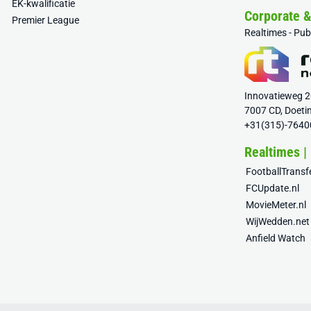
EK-kwalificatie
Corporate 
Premier League
Realtimes - Pu
Innovatieweg 
7007 CD, Doeti
+31(315)-7640
Realtimes |
FootballTrans
FCUpdate.nl
MovieMeter.nl
WijWedden.net
Anfield Watch