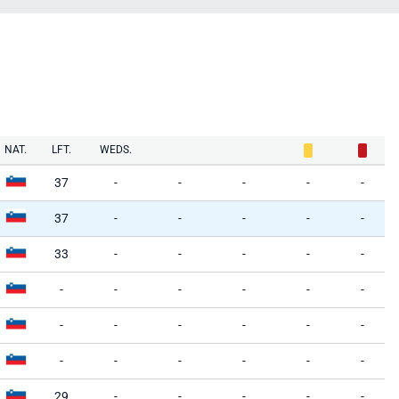
NAT.
LFT.
WEDS.
37
-
-
-
-
-
37
-
-
-
-
-
33
-
-
-
-
-
-
-
-
-
-
-
-
-
-
-
-
-
-
-
-
-
-
-
29
-
-
-
-
-