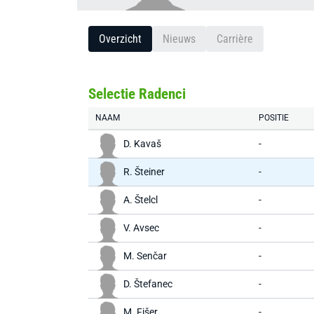
Overzicht
Nieuws
Carrière
Selectie Radenci
NAAM
POSITIE
D. Kavaš
-
R. Šteiner
-
A. Štelcl
-
V. Avsec
-
M. Senčar
-
D. Štefanec
-
M. Fišer
-