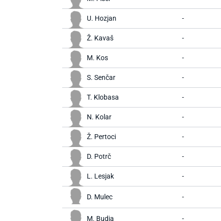
U. Hozjan
-
Ž. Kavaš
-
M. Kos
-
S. Senčar
-
T. Klobasa
-
N. Kolar
-
Ž. Pertoci
-
D. Potrč
-
L. Lesjak
-
D. Mulec
-
M. Budja
-