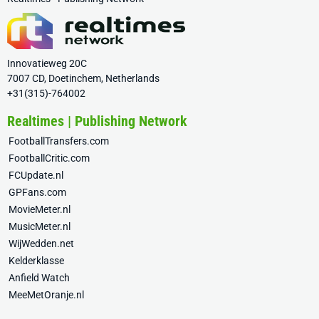
Innovatieweg 20C
7007 CD, Doetinchem, Netherlands
+31(315)-764002
Realtimes | Publishing Network
FootballTransfers.com
FootballCritic.com
FCUpdate.nl
GPFans.com
MovieMeter.nl
MusicMeter.nl
WijWedden.net
Kelderklasse
Anfield Watch
MeeMetOranje.nl