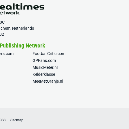
20C
nchem, Netherlands
02
 Publishing Network
fers.com
FootballCritic.com
GPFans.com
MusicMeter.nl
Kelderklasse
MeeMetOranje.nl
RSS
Sitemap