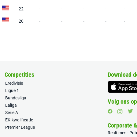
22
-
-
-
-
-
20
-
-
-
-
-
Competities
Download d
Eredivisie
Ligue 1
Bundesliga
Volg ons op
Laliga
Serie A
EK-kwalificatie
Corporate 
Premier League
Realtimes - Pu