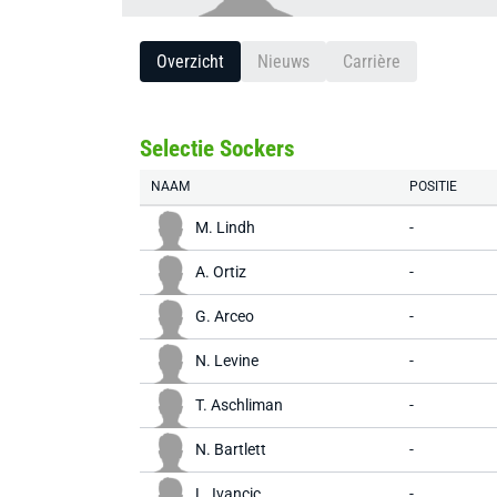
Overzicht
Nieuws
Carrière
Selectie Sockers
NAAM
POSITIE
M. Lindh
-
A. Ortiz
-
G. Arceo
-
N. Levine
-
T. Aschliman
-
N. Bartlett
-
L. Ivancic
-