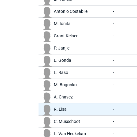
Antonio Costabile
-
M. Ionita
-
Grant Kelner
-
P. Janjic
-
L. Gonda
-
L. Raso
-
M. Bogonko
-
A. Chavez
-
R. Eisa
-
C. Musschoot
-
L. Van Heukelum
-