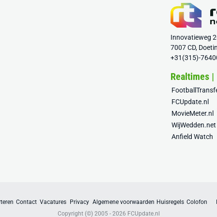
Innovatieweg 
7007 CD, Doeti
+31(315)-7640
Realtimes |
FootballTrans
FCUpdate.nl
MovieMeter.nl
WijWedden.net
Anfield Watch
teren
Contact
Vacatures
Privacy
Algemene voorwaarden
Huisregels
Colofon
Copyright (©) 2005 - 2026
FCUpdate.nl