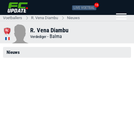
16
LIVE VOETBAL
Voetballers
R. Vena Diambu
Nieuws
R. Vena Diambu
-
Balma
Verdediger
Nieuws