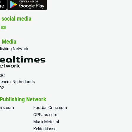
 social media
& Media
blishing Network
20C
nchem, Netherlands
02
 Publishing Network
fers.com
FootballCritic.com
GPFans.com
MusicMeter.nl
Kelderklasse