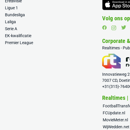
Eredivisie
Ligue 1
Bundesliga
Volg ons op
Laliga
Serie A
EK-kwalificatie
Corporate 
Premier League
Realtimes - Pu
Innovatieweg 
7007 CD, Doeti
+31(315)-7640
Realtimes |
FootballTrans
FCUpdate.nl
MovieMeter.nl
WijWedden.net