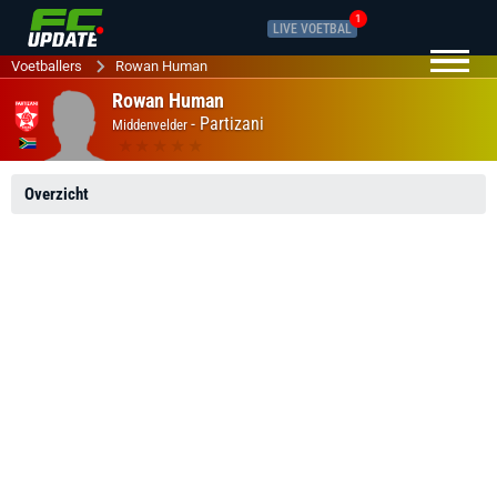
1
LIVE VOETBAL
Voetballers
Rowan Human
Rowan Human
-
Partizani
Middenvelder
Overzicht