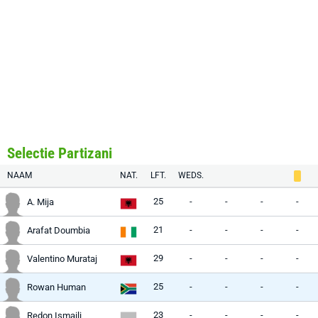
Selectie Partizani
NAAM
NAT.
LFT.
WEDS.
25
-
-
-
-
A. Mija
21
-
-
-
-
Arafat Doumbia
29
-
-
-
-
Valentino Murataj
25
-
-
-
-
Rowan Human
23
-
-
-
-
Redon Ismaili