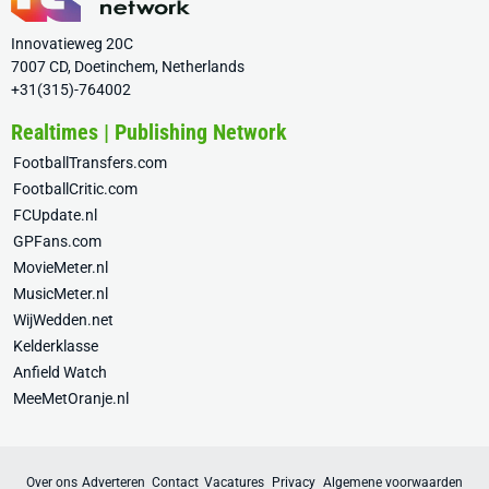
Innovatieweg 20C
7007 CD, Doetinchem, Netherlands
+31(315)-764002
Realtimes | Publishing Network
FootballTransfers.com
FootballCritic.com
FCUpdate.nl
GPFans.com
MovieMeter.nl
MusicMeter.nl
WijWedden.net
Kelderklasse
Anfield Watch
MeeMetOranje.nl
Over ons
Adverteren
Contact
Vacatures
Privacy
Algemene voorwaarden