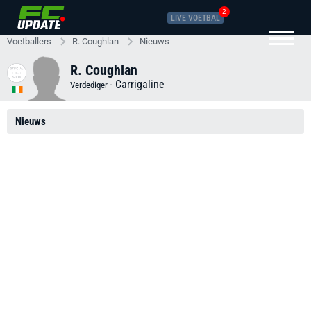
2
LIVE VOETBAL
Voetballers
R. Coughlan
Nieuws
R. Coughlan
-
Carrigaline
Verdediger
Nieuws