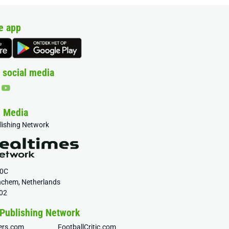
e app
 social media
& Media
blishing Network
20C
nchem, Netherlands
02
 Publishing Network
fers.com
FootballCritic.com