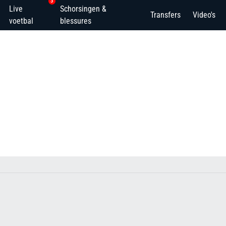
3
Live
Schorsingen &
Transfers
Video's
voetbal
blessures