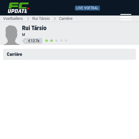
LIVE VOETBAL
Voetballers
Rui Társio
Carrière
Rui Társio
M
€127k
Carrière