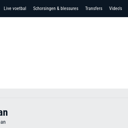
Live voetbal
Schorsingen & blessures
Transfers
Video's
an
man