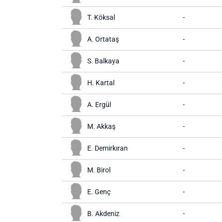
T. Köksal
-
A. Ortataş
-
S. Balkaya
-
H. Kartal
-
A. Ergül
-
M. Akkaş
-
E. Demirkıran
-
M. Birol
-
E. Genç
-
B. Akdeniz
-