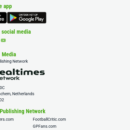
e app
 social media
& Media
blishing Network
20C
nchem, Netherlands
02
 Publishing Network
fers.com
FootballCritic.com
GPFans.com