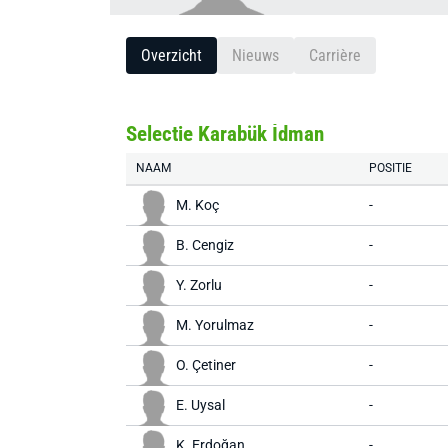
Overzicht
Nieuws
Carrière
Selectie Karabük İdman
NAAM
POSITIE
M. Koç
-
B. Cengiz
-
Y. Zorlu
-
M. Yorulmaz
-
O. Çetiner
-
E. Uysal
-
K. Erdoğan
-