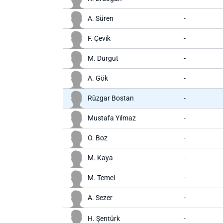
A. Süren
-
F. Çevik
-
M. Durgut
-
A. Gök
-
Rüzgar Bostan
-
Mustafa Yılmaz
-
O. Boz
-
M. Kaya
-
M. Temel
-
A. Sezer
-
H. Şentürk
-