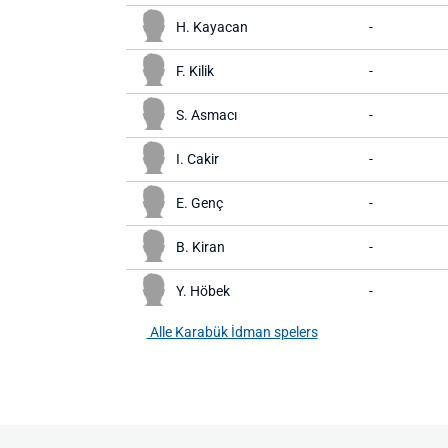
H. Kayacan
-
F. Kilik
-
S. Asmacı
-
I. Cakir
-
E. Genç
-
B. Kiran
-
Y. Höbek
-
Alle Karabük İdman spelers