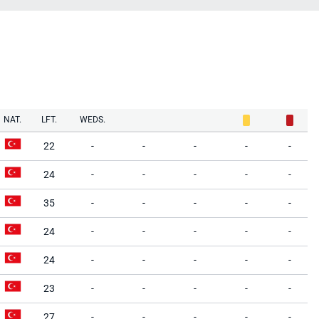
NAT.
LFT.
WEDS.
22
-
-
-
-
-
24
-
-
-
-
-
35
-
-
-
-
-
24
-
-
-
-
-
24
-
-
-
-
-
23
-
-
-
-
-
27
-
-
-
-
-