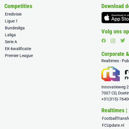
Competities
Download d
Eredivisie
Ligue 1
Bundesliga
Volg ons op
Laliga
Serie A
EK-kwalificatie
Corporate 
Premier League
Realtimes - Pu
Innovatieweg 
7007 CD, Doeti
+31(315)-7640
Realtimes |
FootballTrans
FCUpdate.nl