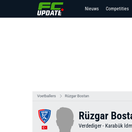
Nieuws
Competities
Voetballers
Rüzgar Bostan
Rüzgar Bost
Verdediger
-
Karabük İd