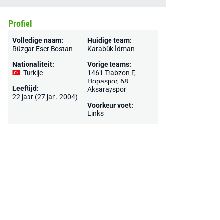
Profiel
Volledige naam:
Huidige team:
Rüzgar Eser Bostan
Karabük İdman
Nationaliteit:
Vorige teams:
Turkije
1461 Trabzon F,
Hopaspor, 68
Leeftijd:
Aksarayspor
22 jaar (27 jan. 2004)
Voorkeur voet:
Links