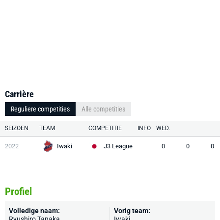
Carrière
Reguliere competities
Alle competities
SEIZOEN
TEAM
COMPETITIE
INFO
WED.
2022
Iwaki
J3 League
0
0
0
Profiel
Volledige naam:
Vorig team:
Ryushiro Tanaka
Iwaki