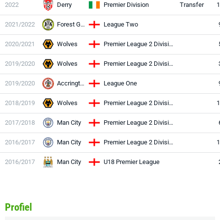
2022
Derry
Premier Division
Transfer
1
2021/2022
Forest Green
League Two
2020/2021
Wolves
Premier League 2 Division Two
2019/2020
Wolves
Premier League 2 Division One
2019/2020
Accrington
League One
2018/2019
Wolves
Premier League 2 Division Two
1
2017/2018
Man City
Premier League 2 Division One
2016/2017
Man City
Premier League 2 Division One
1
2016/2017
Man City
U18 Premier League
Profiel