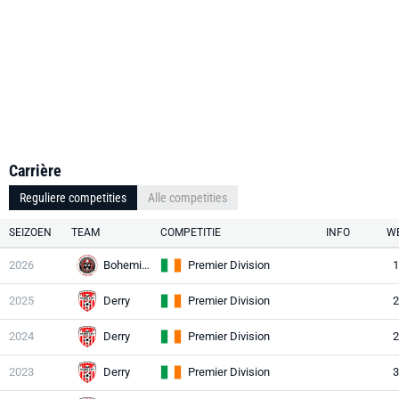
Carrière
Reguliere competities
Alle competities
SEIZOEN
TEAM
COMPETITIE
INFO
WE
2026
Bohemians
Premier Division
1
2025
Derry
Premier Division
2
2024
Derry
Premier Division
2
2023
Derry
Premier Division
3