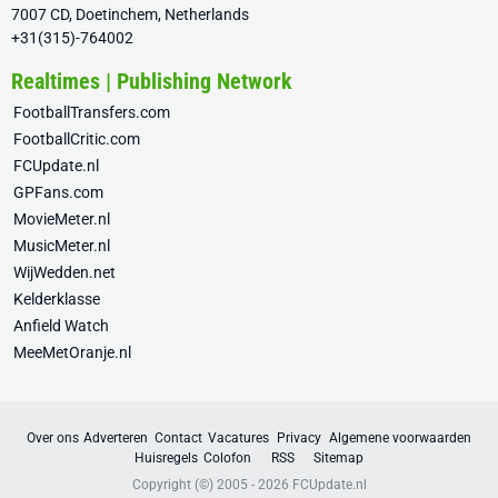
7007 CD, Doetinchem, Netherlands
+31(315)-764002
Realtimes | Publishing Network
FootballTransfers.com
FootballCritic.com
FCUpdate.nl
GPFans.com
MovieMeter.nl
MusicMeter.nl
WijWedden.net
Kelderklasse
Anfield Watch
MeeMetOranje.nl
Over ons
Adverteren
Contact
Vacatures
Privacy
Algemene voorwaarden
Huisregels
Colofon
RSS
Sitemap
Copyright (©) 2005 - 2026
FCUpdate.nl