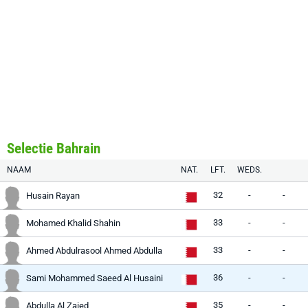
Selectie Bahrain
NAAM
NAT.
LFT.
WEDS.
32
-
-
Husain Rayan
33
-
-
Mohamed Khalid Shahin
33
-
-
Ahmed Abdulrasool Ahmed Abdulla
36
-
-
Sami Mohammed Saeed Al Husaini
35
-
-
Abdulla Al Zaied