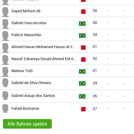
33
-
-
Sayed Mohsin Ali
30
-
-
Gabriel Vasconcelos
24
-
-
Patrick Maranhão
31
-
-
Ahmed Hasan Mohamed Hasan Al Yaqoob
32
-
-
Nawaf Zakareya Sanad Ahmed Eid Al Khaldi
31
-
-
Mateus Totô
Gabriel da Silva Oliveira
24
-
-
Gabriel Araujo dos Santos
26
-
-
Fahad Bosharrar
27
-
-
Alle Bahrain spelers