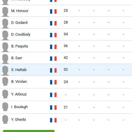
25
-
-
-
-
M. Honsor
28
-
-
-
-
D. Godard
34
-
-
-
-
D. Coulibaly
36
-
-
-
-
B. Paquita
42
-
-
-
-
B. Sarr
32
-
-
-
-
S. Hattab
B. Virolan
24
-
-
-
-
Y. Arbouz
-
-
-
-
-
I. Boulegh
21
-
-
-
-
Y. Gherbi
-
-
-
-
-