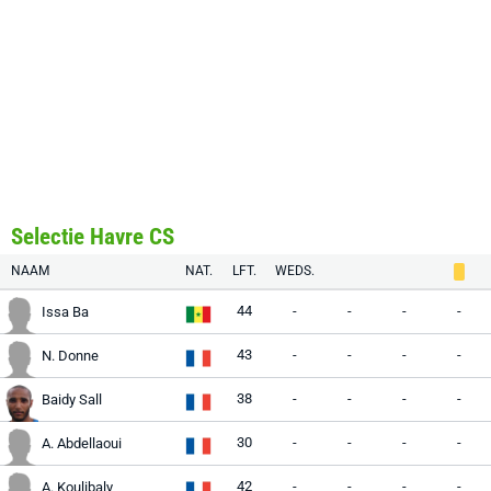
Selectie Havre CS
NAAM
NAT.
LFT.
WEDS.
44
-
-
-
-
Issa Ba
43
-
-
-
-
N. Donne
38
-
-
-
-
Baidy Sall
30
-
-
-
-
A. Abdellaoui
42
-
-
-
-
A. Koulibaly