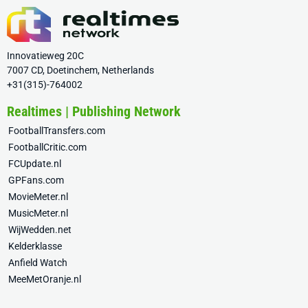
Innovatieweg 20C
7007 CD, Doetinchem, Netherlands
+31(315)-764002
Realtimes | Publishing Network
FootballTransfers.com
FootballCritic.com
FCUpdate.nl
GPFans.com
MovieMeter.nl
MusicMeter.nl
WijWedden.net
Kelderklasse
Anfield Watch
MeeMetOranje.nl