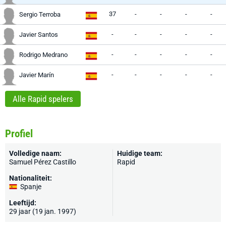
37
-
-
-
-
Sergio Terroba
-
-
-
-
-
Javier Santos
-
-
-
-
-
Rodrigo Medrano
-
-
-
-
-
Javier Marín
Alle Rapid spelers
Profiel
Volledige naam:
Huidige team:
Samuel Pérez Castillo
Rapid
Nationaliteit:
Spanje
Leeftijd:
29 jaar (19 jan. 1997)