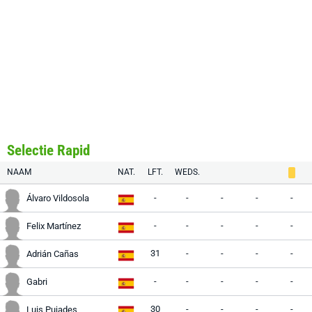
Selectie Rapid
NAAM
NAT.
LFT.
WEDS.
-
-
-
-
-
Álvaro Vildosola
-
-
-
-
-
Felix Martínez
31
-
-
-
-
Adrián Cañas
-
-
-
-
-
Gabri
30
-
-
-
-
Luis Pujades