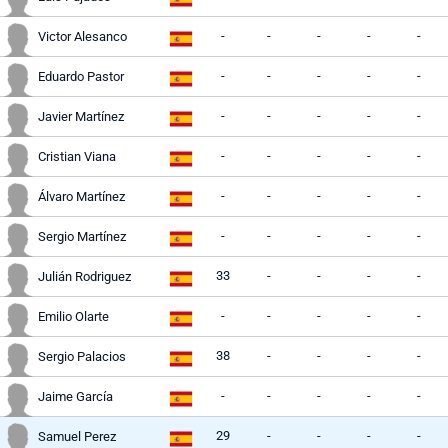
-
-
-
-
-
Victor Alesanco
-
-
-
-
-
Eduardo Pastor
-
-
-
-
-
Javier Martínez
-
-
-
-
-
Cristian Viana
-
-
-
-
-
Álvaro Martínez
-
-
-
-
-
Sergio Martínez
33
-
-
-
-
Julián Rodriguez
-
-
-
-
-
Emilio Olarte
38
-
-
-
-
Sergio Palacios
-
-
-
-
-
Jaime García
29
-
-
-
-
Samuel Perez