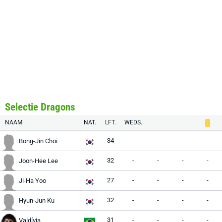
Selectie Dragons
NAAM
NAT.
LFT.
WEDS.
34
-
-
-
-
Bong-Jin Choi
32
-
-
-
-
Joon-Hee Lee
27
-
-
-
-
Ji-Ha Yoo
32
-
-
-
-
Hyun-Jun Ku
31
-
-
-
-
Valdívia