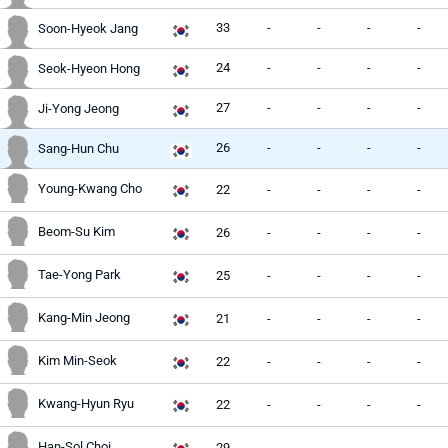
33
-
-
-
-
Soon-Hyeok Jang
24
-
-
-
-
Seok-Hyeon Hong
27
-
-
-
-
Ji-Yong Jeong
26
-
-
-
-
Sang-Hun Chu
Young-Kwang Cho
22
-
-
-
-
Beom-Su Kim
26
-
-
-
-
Tae-Yong Park
25
-
-
-
-
Kang-Min Jeong
21
-
-
-
-
Kim Min-Seok
22
-
-
-
-
Kwang-Hyun Ryu
22
-
-
-
-
Han-Sol Choi
29
-
-
-
-