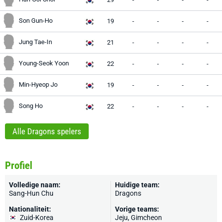
Son Gun-Ho
19
-
-
-
-
Jung Tae-In
21
-
-
-
-
Young-Seok Yoon
22
-
-
-
-
Min-Hyeop Jo
19
-
-
-
-
Song Ho
22
-
-
-
-
Alle Dragons spelers
Profiel
Volledige naam:
Huidige team:
Sang-Hun Chu
Dragons
Nationaliteit:
Vorige teams:
Zuid-Korea
Jeju, Gimcheon