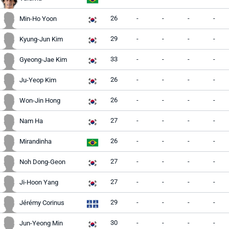
26
-
-
-
-
Min-Ho Yoon
29
-
-
-
-
Kyung-Jun Kim
33
-
-
-
-
Gyeong-Jae Kim
26
-
-
-
-
Ju-Yeop Kim
26
-
-
-
-
Won-Jin Hong
27
-
-
-
-
Nam Ha
26
-
-
-
-
Mirandinha
27
-
-
-
-
Noh Dong-Geon
27
-
-
-
-
Ji-Hoon Yang
29
-
-
-
-
Jérémy Corinus
30
-
-
-
-
Jun-Yeong Min