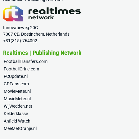
Innovatieweg 20C
7007 CD, Doetinchem, Netherlands
+31(315)-764002
Realtimes | Publishing Network
FootballTransfers.com
FootballCritic.com
FCUpdate.nl
GPFans.com
MovieMeter.nl
MusicMeter.nl
WijWedden.net
Kelderklasse
Anfield Watch
MeeMetOranje.nl