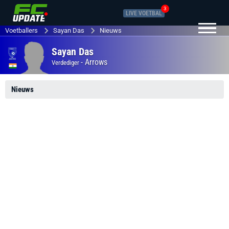
3
LIVE VOETBAL
Voetballers
Sayan Das
Nieuws
Sayan Das
-
Arrows
Verdediger
Nieuws